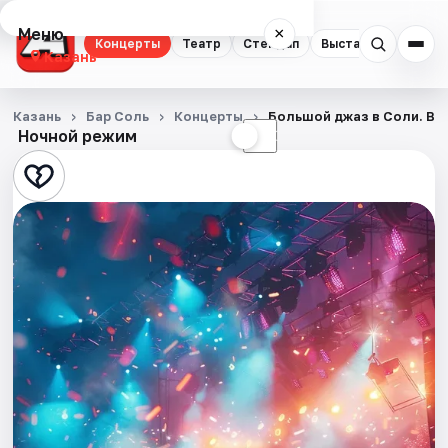
Меню
×
Концерты
Театр
Стендап
Выставки
Квест
Казань
Концерты
Казань
Бар Соль
Концерты
Большой джаз в Соли. Ве
Ночной режим
☀
☾
Театр
Стендап
Выставки
Квесты
Экскурсии
Спорт
События