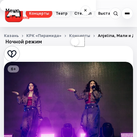
Меню
×
Концерты
Театр
Стендап
Выставки
Квест
Казань
Концерты
Казань
КРК «Пирамида»
Концерты
Anjelina, Мали и 
Ночной режим
☀
☾
Театр
Стендап
6+
Выставки
Квесты
Экскурсии
Спорт
События