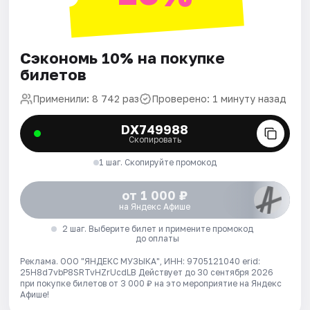
Сэкономь 10% на покупке
билетов
Применили: 8 742 раз
Проверено: 1 минуту назад
DX749988
Скопировать
1 шаг. Скопируйте промокод
от 1 000 ₽
на Яндекс Афише
2 шаг. Выберите билет и примените промокод
до оплаты
Реклама. ООО "ЯНДЕКС МУЗЫКА", ИНН: 9705121040 erid:
25H8d7vbP8SRTvHZrUcdLB
Действует до 30 сентября 2026
при покупке билетов от 3 000 ₽ на это мероприятие на Яндекс
Афише!