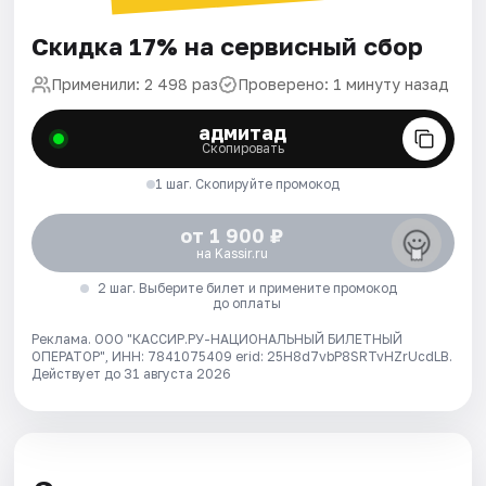
Скидка 17% на сервисный сбор
Применили: 2 498 раз
Проверено: 1 минуту назад
адмитад
Скопировать
1 шаг. Скопируйте промокод
от 1 900 ₽
на Kassir.ru
2 шаг. Выберите билет и примените промокод
до оплаты
Реклама. ООО "КАССИР.РУ-НАЦИОНАЛЬНЫЙ БИЛЕТНЫЙ
ОПЕРАТОР", ИНН: 7841075409 erid: 25H8d7vbP8SRTvHZrUcdLB.
Действует до 31 августа 2026