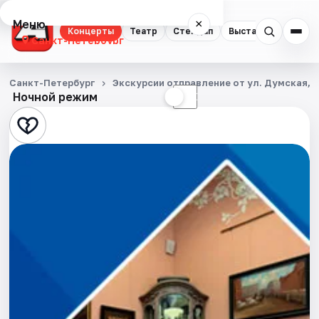
Меню
×
Концерты
Театр
Стендап
Выставки
Квест
Санкт-Петербург
Концерты
Санкт-Петербург
Экскурсии отправление от ул. Думская, д
Ночной режим
☀
☾
Театр
Стендап
Выставки
Квесты
Экскурсии
Спорт
События