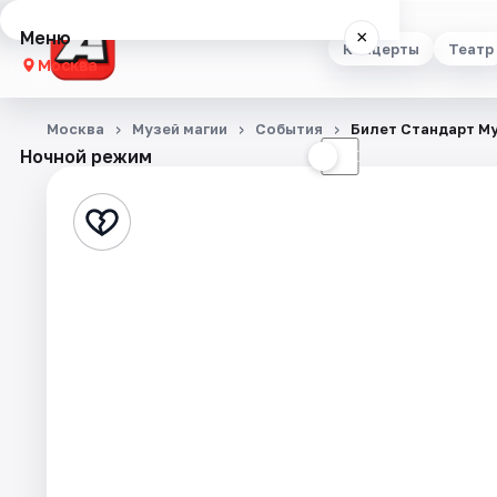
Меню
×
Концерты
Театр
Москва
Концерты
Москва
Музей магии
События
Билет Стандарт М
Ночной режим
☀
☾
Театр
Стендап
Выставки
Квесты
Экскурсии
Спорт
События