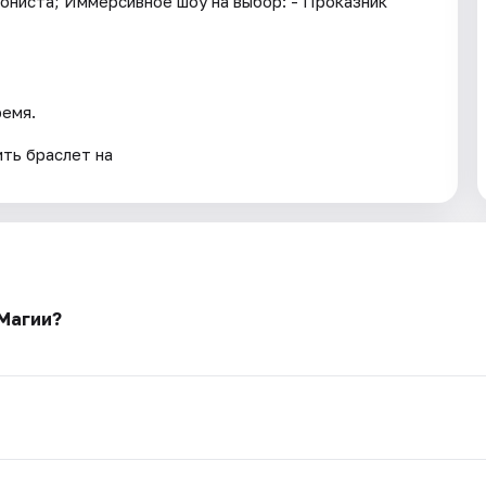
ониста; Иммерсивное шоу на выбор: - Проказник
ремя.
ть браслет на
 Магии?