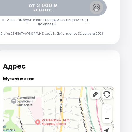
от 2 000 ₽
на Kassir.ru
2 шаг. Выберите билет и примените промокод
до оплаты
 erid: 25H8d7vbP8SRTvHZrUcdLB.
Действует до 31 августа 2026
Адрес
Музей магии