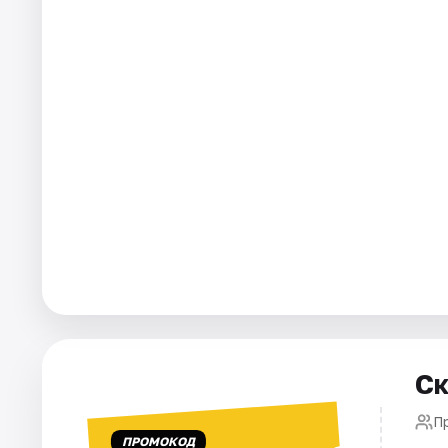
Города
Площадки
Артисты
Рейтинги
Ск
П
ПРОМОКОД