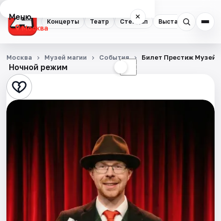
Меню
×
Концерты
Театр
Стендап
Выставки
Квест
Москва
Концерты
Москва
Музей магии
События
Билет Престиж Музей 
Ночной режим
☀
☾
Театр
Стендап
Выставки
Квесты
Экскурсии
Спорт
События