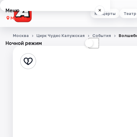
Меню
×
Концерты
Театр
Москва
Концерты
Москва
Цирк Чудес Калужская
События
Волшебн
Ночной режим
☀
☾
Театр
Стендап
Выставки
Квесты
Экскурсии
Спорт
События