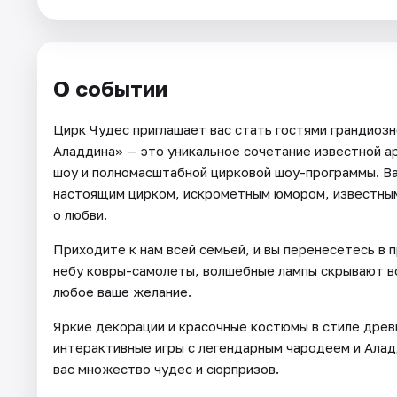
Города
О событии
Площадки
Цирк Чудес приглашает вас стать гостями грандиоз
Артисты
Аладдина» — это уникальное сочетание известной а
Рейтинги
шоу и полномасштабной цирковой шоу-программы. Ва
настоящим цирком, искрометным юмором, известным
о любви.
Приходите к нам всей семьей, и вы перенесетесь в 
небу ковры-самолеты, волшебные лампы скрывают в
любое ваше желание.
Яркие декорации и красочные костюмы в стиле древ
интерактивные игры с легендарным чародеем и Ала
вас множество чудес и сюрпризов.