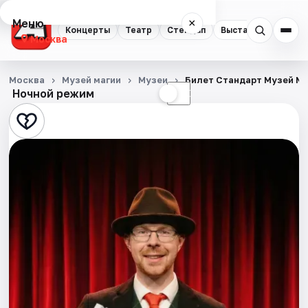
Меню
×
Концерты
Театр
Стендап
Выставки
Квест
Москва
Концерты
Москва
Музей магии
Музеи
Билет Стандарт Музей М
Ночной режим
☀
☾
Театр
Стендап
Выставки
Квесты
Экскурсии
Спорт
События