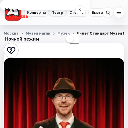
Меню
×
Концерты
Театр
Стендап
Выставки
Квест
Москва
Концерты
Москва
Музей магии
Музеи
Билет Стандарт Музей М
Ночной режим
☀
☾
Театр
Стендап
Выставки
Квесты
Экскурсии
Спорт
События