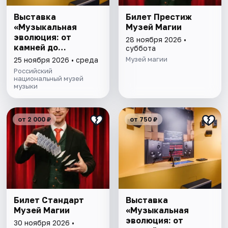
Выставка
Билет Престиж
«Музыкальная
Музей Магии
эволюция: от
28 ноября 2026 •
камней до
суббота
нейросети»
Музей магии
25 ноября 2026 • среда
Российский
национальный музей
музыки
от 2 000 ₽
от 750 ₽
Билет Стандарт
Выставка
Музей Магии
«Музыкальная
эволюция: от
30 ноября 2026 •