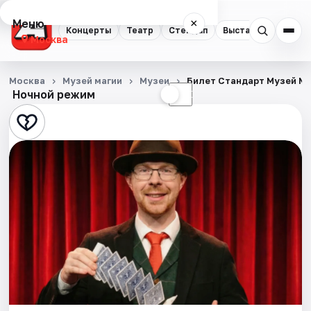
Меню
×
Концерты
Театр
Стендап
Выставки
Квест
Москва
Концерты
Москва
Музей магии
Музеи
Билет Стандарт Музей М
Ночной режим
☀
☾
Театр
Стендап
Выставки
Квесты
Экскурсии
Спорт
События