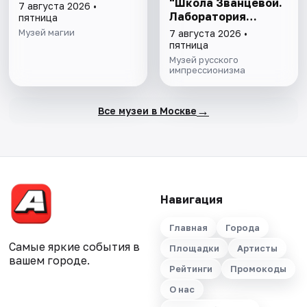
"Школа Званцевой.
7 августа 2026 •
Лаборатория
пятница
модернизма" и
Музей магии
7 августа 2026 •
"Хрупкие причуды:
пятница
от кондитерской к
Музей русского
музею"
импрессионизма
→
Все музеи в Москве
Навигация
Главная
Города
Самые яркие события в
Площадки
Артисты
вашем городе.
Рейтинги
Промокоды
О нас