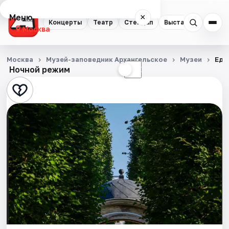
Меню
×
Концерты
Театр
Стендап
Выставки
Квест
Москва
Концерты
Москва
Музей-заповедник Архангельское
Музеи
Еди
Ночной режим
☀
☾
Театр
Стендап
Выставки
Квесты
Экскурсии
Спорт
События