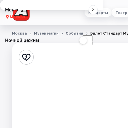
Меню
×
Концерты
Театр
Москва
Концерты
Москва
Музей магии
События
Билет Стандарт М
Ночной режим
☀
☾
Театр
Стендап
Выставки
Квесты
Экскурсии
Спорт
События