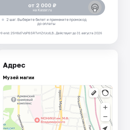
от 2 000 ₽
на Kassir.ru
2 шаг. Выберите билет и примените промокод
до оплаты
 erid: 25H8d7vbP8SRTvHZrUcdLB.
Действует до 31 августа 2026
Адрес
Музей магии