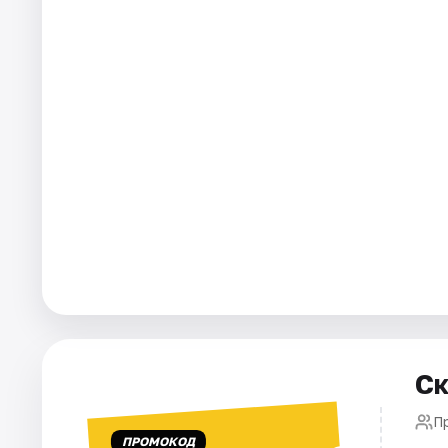
Города
Площадки
Артисты
Рейтинги
Ск
П
ПРОМОКОД