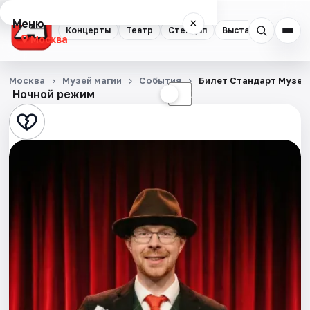
Меню
×
Концерты
Театр
Стендап
Выставки
Квест
Москва
Концерты
Москва
Музей магии
События
Билет Стандарт Музей
Ночной режим
☀
☾
Театр
Стендап
Выставки
Квесты
Экскурсии
Спорт
События