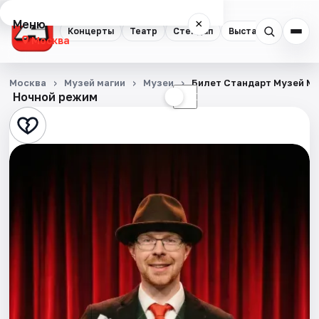
Меню
×
Концерты
Театр
Стендап
Выставки
Квест
Москва
Концерты
Москва
Музей магии
Музеи
Билет Стандарт Музей М
Ночной режим
☀
☾
Театр
Стендап
Выставки
Квесты
Экскурсии
Спорт
События