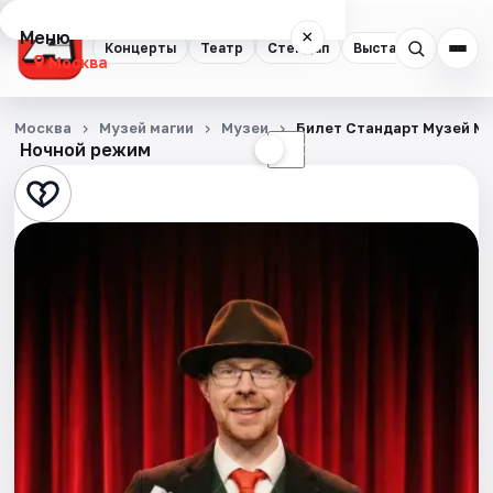
Меню
×
Концерты
Театр
Стендап
Выставки
Квест
Москва
Концерты
Москва
Музей магии
Музеи
Билет Стандарт Музей М
Ночной режим
☀
☾
Театр
Стендап
Выставки
Квесты
Экскурсии
Спорт
События