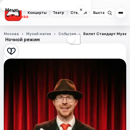
Меню
×
Концерты
Театр
Стендап
Выставки
Квест
Москва
Концерты
Москва
Музей магии
События
Билет Стандарт Музей
Ночной режим
☀
☾
Театр
Стендап
Выставки
Квесты
Экскурсии
Спорт
События