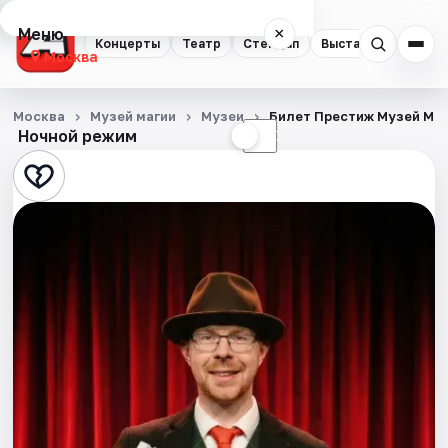
Меню
×
Концерты
Театр
Стендап
Выставки
Квест
Москва
Концерты
Москва
Музей магии
Музеи
Билет Престиж Музей Ма
Ночной режим
☀
☾
Театр
Стендап
Выставки
Квесты
Экскурсии
Спорт
События