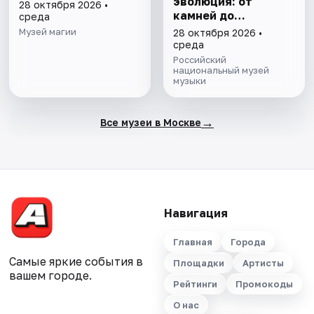
эволюция: от
28 октября 2026 •
камней до
среда
нейросети»
Музей магии
28 октября 2026 •
среда
Российский
национальный музей
музыки
→
Все музеи в Москве
Навигация
Главная
Города
Самые яркие события в
Площадки
Артисты
вашем городе.
Рейтинги
Промокоды
О нас