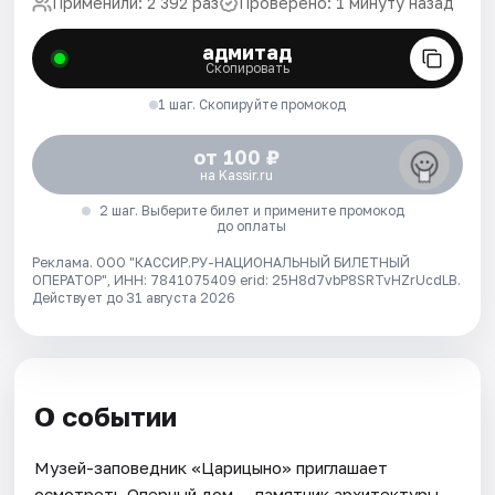
Применили: 2 392 раз
Проверено: 1 минуту назад
адмитад
Скопировать
1 шаг. Скопируйте промокод
от 100 ₽
на Kassir.ru
2 шаг. Выберите билет и примените промокод
до оплаты
Реклама. ООО "КАССИР.РУ-НАЦИОНАЛЬНЫЙ БИЛЕТНЫЙ
ОПЕРАТОР", ИНН: 7841075409 erid: 25H8d7vbP8SRTvHZrUcdLB.
Действует до 31 августа 2026
О событии
Музей-заповедник «Царицыно» приглашает
осмотреть Оперный дом — памятник архитектуры