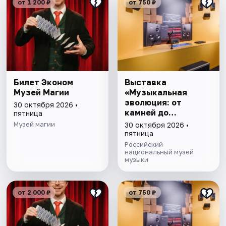
от 1 200 ₽
от 750 ₽
Билет Эконом
Выставка
Музей Магии
«Музыкальная
эволюция: от
30 октября 2026 •
камней до
пятница
нейросети»
Музей магии
30 октября 2026 •
пятница
Российский
национальный музей
музыки
от 2 000 ₽
от 750 ₽