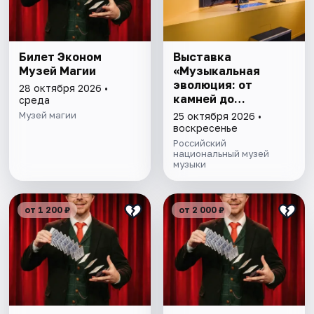
Билет Эконом
Выставка
Музей Магии
«Музыкальная
эволюция: от
28 октября 2026 •
камней до
среда
нейросети»
Музей магии
25 октября 2026 •
воскресенье
Российский
национальный музей
музыки
от 1 200 ₽
от 2 000 ₽