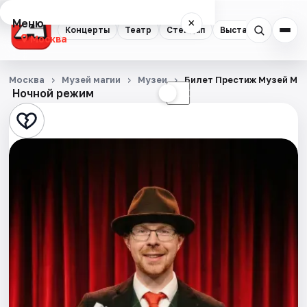
Меню
×
Концерты
Театр
Стендап
Выставки
Квест
Москва
Концерты
Москва
Музей магии
Музеи
Билет Престиж Музей Ма
Ночной режим
☀
☾
Театр
Стендап
Выставки
Квесты
Экскурсии
Спорт
События