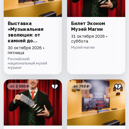
Выставка
Билет Эконом
«Музыкальная
Музей Магии
эволюция: от
31 октября 2026 •
камней до
суббота
нейросети»
Музей магии
30 октября 2026 •
пятница
Российский
национальный музей
музыки
от 2 000 ₽
от 750 ₽