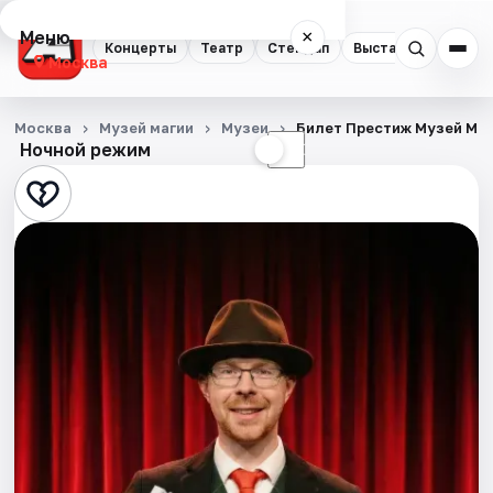
Меню
×
Концерты
Театр
Стендап
Выставки
Квест
Москва
Концерты
Москва
Музей магии
Музеи
Билет Престиж Музей Ма
Ночной режим
☀
☾
Театр
Стендап
Выставки
Квесты
Экскурсии
Спорт
События