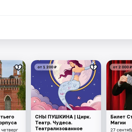
.
от 1 200 ₽
от 2 000 ₽
тьего
СНЫ ПУШКИНА | Цирк.
Билет С
орпуса
Театр. Чудеса.
Магии
Театрализованное
 четверг
27 сентяб