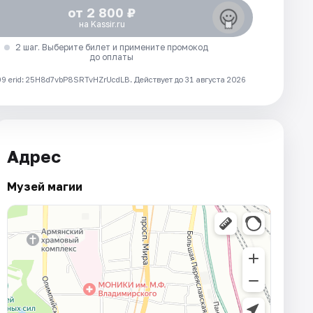
от 2 800 ₽
на Kassir.ru
2 шаг. Выберите билет и примените промокод
до оплаты
 erid: 25H8d7vbP8SRTvHZrUcdLB.
Действует до 31 августа 2026
Адрес
Музей магии