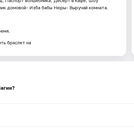
д; Паспорт волшебника; Десерт в кафе; Шоу
ник домовой- Изба бабы Нюры- Выручай комната.
ремя.
ть браслет на
Магии?