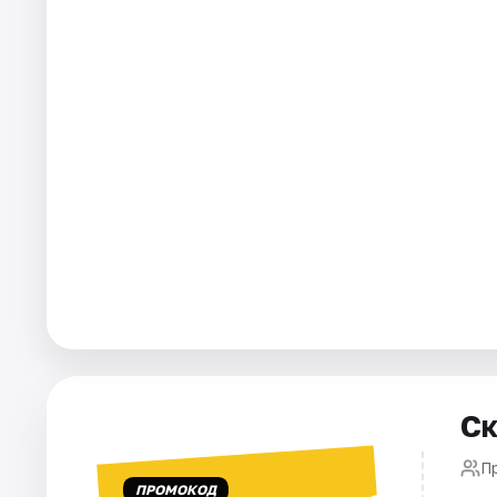
Города
Площадки
Артисты
Рейтинги
Ск
П
ПРОМОКОД