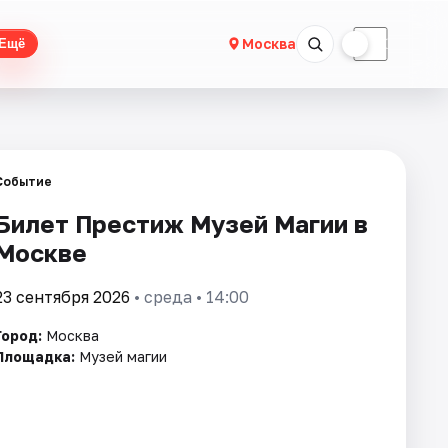
☀
☾
Москва
Ещё
Событие
Билет Престиж Музей Магии в
Москве
23 сентября 2026
• среда • 14:00
Город:
Москва
Площадка:
Музей магии