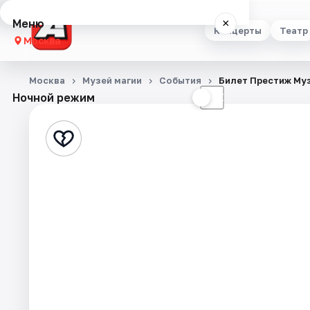
Меню
×
Концерты
Театр
Москва
Концерты
Москва
Музей магии
События
Билет Престиж Му
Ночной режим
☀
☾
Театр
Стендап
Выставки
Квесты
Экскурсии
Спорт
События