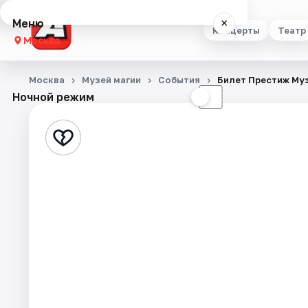
Меню
×
Концерты
Театр
Москва
Концерты
Москва
Музей магии
События
Билет Престиж Му
Ночной режим
☀
☾
Театр
Стендап
Выставки
Квесты
Экскурсии
Спорт
События