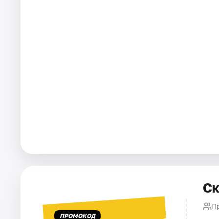
Города
Площадки
Артисты
Рейтинги
Ск
П
ПРОМОКОД