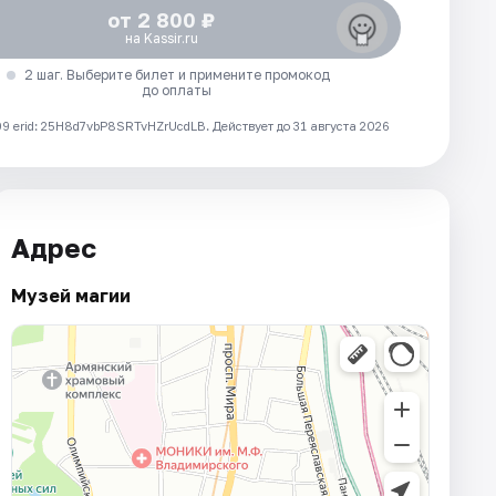
от 2 800 ₽
на Kassir.ru
2 шаг. Выберите билет и примените промокод
до оплаты
 erid: 25H8d7vbP8SRTvHZrUcdLB.
Действует до 31 августа 2026
Адрес
Музей магии