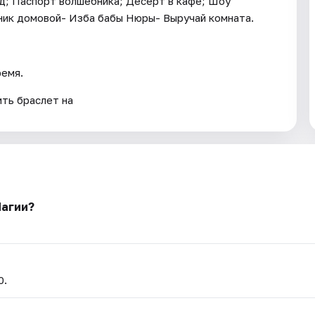
д; Паспорт волшебника; Десерт в кафе; Шоу
ник домовой- Изба бабы Нюры- Выручай комната.
ремя.
ть браслет на
Магии?
0.