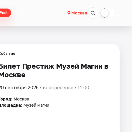
☀
☾
Москва
Ещё
Событие
Билет Престиж Музей Магии в
Москве
20 сентября 2026
• воскресенье • 11:00
Город:
Москва
Площадка:
Музей магии