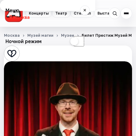
Меню
×
Концерты
Театр
Стендап
Выставки
Квест
Москва
Концерты
Москва
Музей магии
Музеи
Билет Престиж Музей Ма
Ночной режим
☀
☾
Театр
Стендап
Выставки
Квесты
Экскурсии
Спорт
События