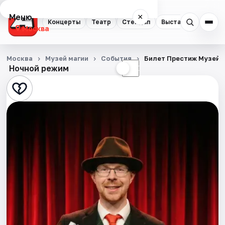
Меню
×
Концерты
Театр
Стендап
Выставки
Квест
Москва
Концерты
Москва
Музей магии
События
Билет Престиж Музей 
Ночной режим
☀
☾
Театр
Стендап
Выставки
Квесты
Экскурсии
Спорт
События