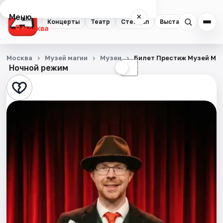
Меню
×
Концерты
Театр
Стендап
Выставки
Квест
Москва
Концерты
Москва
Музей магии
Музеи
Билет Престиж Музей Ма
Ночной режим
☀
☾
Театр
Стендап
Выставки
Квесты
Экскурсии
Спорт
События