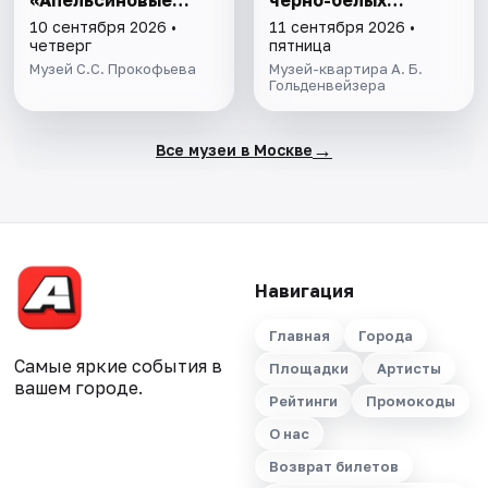
«Апельсиновые
черно-белых
истории»
клавиш»
10 сентября 2026 •
11 сентября 2026 •
четверг
пятница
Музей С.С. Прокофьева
Музей-квартира А. Б.
Гольденвейзера
→
Все музеи в Москве
Навигация
Главная
Города
Самые яркие события в
Площадки
Артисты
вашем городе.
Рейтинги
Промокоды
О нас
Возврат билетов