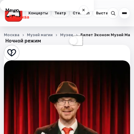
Меню
×
Концерты
Театр
Стендап
Выставки
Квест
Москва
Концерты
Москва
Музей магии
Музеи
Билет Эконом Музей Маг
Ночной режим
☀
☾
Театр
Стендап
Выставки
Квесты
Экскурсии
Спорт
События