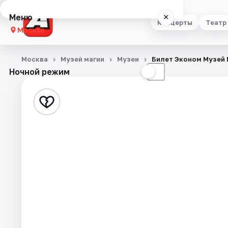
Меню
×
Концерты
Театр
Москва
Концерты
Москва
Музей магии
Музеи
Билет Эконом Музей 
Ночной режим
☀
☾
Театр
Стендап
Выставки
Квесты
Экскурсии
Спорт
События