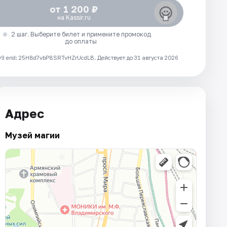
от 1 200 ₽
на Kassir.ru
2 шаг. Выберите билет и примените промокод
до оплаты
 erid: 25H8d7vbP8SRTvHZrUcdLB.
Действует до 31 августа 2026
Адрес
Музей магии