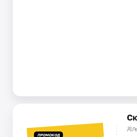
Города
Площадки
Артисты
Рейтинги
Ск
П
ПРОМОКОД