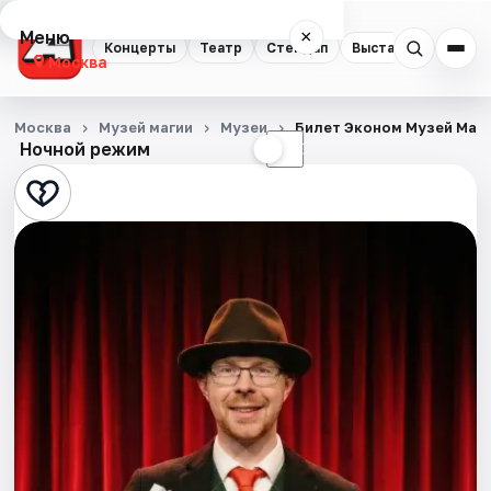
Меню
×
Концерты
Театр
Стендап
Выставки
Квест
Москва
Концерты
Москва
Музей магии
Музеи
Билет Эконом Музей Маг
Ночной режим
☀
☾
Театр
Стендап
Выставки
Квесты
Экскурсии
Спорт
События