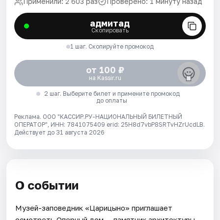
Применили: 2 603 раз
Проверено: 1 минуту назад
адмитад
Скопировать
1 шаг. Скопируйте промокод
от 100 ₽
на Kassir.ru
2 шаг. Выберите билет и примените промокод
до оплаты
Реклама. ООО "КАССИР.РУ-НАЦИОНАЛЬНЫЙ БИЛЕТНЫЙ
ОПЕРАТОР", ИНН: 7841075409 erid: 25H8d7vbP8SRTvHZrUcdLB.
Действует до 31 августа 2026
О событии
Музей-заповедник «Царицыно» приглашает
осмотреть Оперный дом — памятник архитектуры