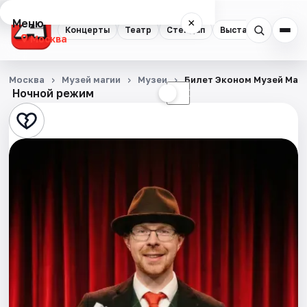
Меню
×
Концерты
Театр
Стендап
Выставки
Квест
Москва
Концерты
Москва
Музей магии
Музеи
Билет Эконом Музей Маг
Ночной режим
☀
☾
Театр
Стендап
Выставки
Квесты
Экскурсии
Спорт
События