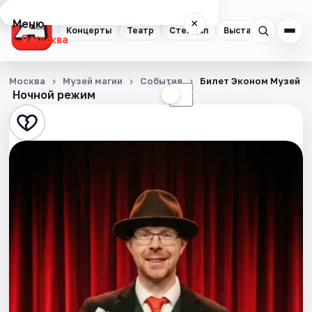
Меню
×
Концерты
Театр
Стендап
Выставки
Квест
Москва
Концерты
Москва
Музей магии
События
Билет Эконом Музей М
Ночной режим
☀
☾
Театр
Стендап
Выставки
Квесты
Экскурсии
Спорт
События