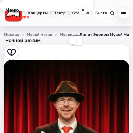
Меню
×
Концерты
Театр
Стендап
Выставки
Квест
Москва
Концерты
Москва
Музей магии
Музеи
Билет Эконом Музей Маг
Ночной режим
☀
☾
Театр
Стендап
Выставки
Квесты
Экскурсии
Спорт
События