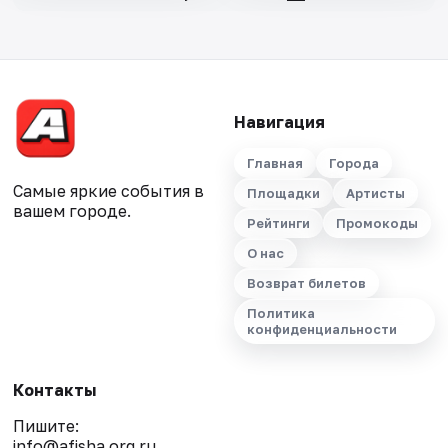
Навигация
Главная
Города
Самые яркие события в
Площадки
Артисты
вашем городе.
Рейтинги
Промокоды
О нас
Возврат билетов
Политика
конфиденциальности
Контакты
Пишите:
info@afisha.org.ru