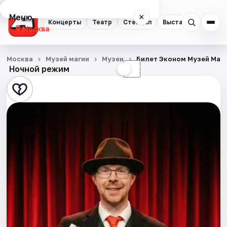
Меню
×
Концерты
Театр
Стендап
Выставки
Квест
Москва
Концерты
Москва
Музей магии
Музеи
Билет Эконом Музей Маг
Ночной режим
☀
☾
Театр
Стендап
Выставки
Квесты
Экскурсии
Спорт
События