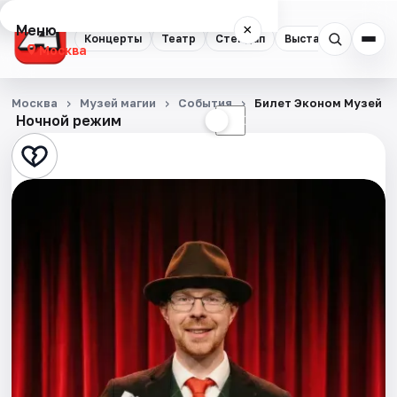
Меню
×
Концерты
Театр
Стендап
Выставки
Квест
Москва
Концерты
Москва
Музей магии
События
Билет Эконом Музей М
Ночной режим
☀
☾
Театр
Стендап
Выставки
Квесты
Экскурсии
Спорт
События