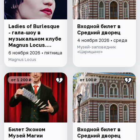
Ladies of Burlesque
Входной билет в
- гала-шоу в
Средний дворец
музыкальном клубе
4 ноября 2026 • среда
Magnus Locus.
Музей-заповедник
Halloween Edition
«Царицыно»
6 ноября 2026 • пятница
Magnus Locus
от 1 200 ₽
от 100 ₽
Билет Эконом
Входной билет в
Музей Магии
Средний дворец