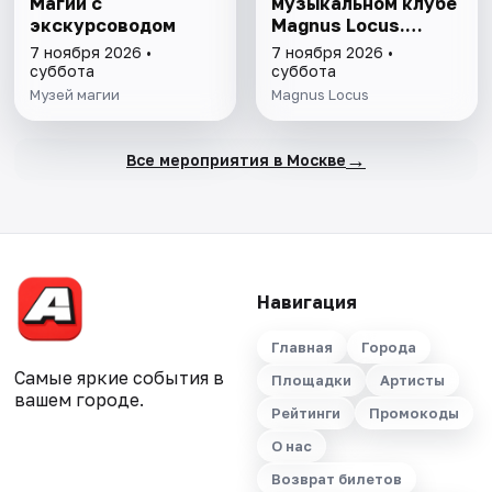
Магии с
музыкальном клубе
экскурсоводом
Magnus Locus.
Halloween Edition
7 ноября 2026 •
7 ноября 2026 •
суббота
суббота
Музей магии
Magnus Locus
→
Все мероприятия в Москве
Навигация
Главная
Города
Самые яркие события в
Площадки
Артисты
вашем городе.
Рейтинги
Промокоды
О нас
Возврат билетов