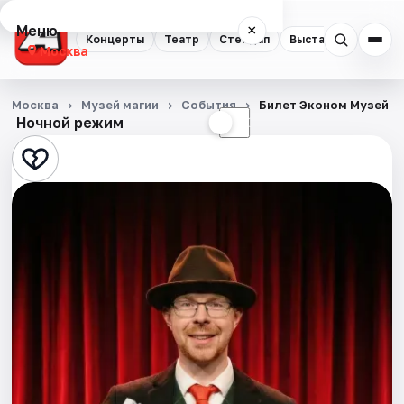
Меню
×
Концерты
Театр
Стендап
Выставки
Квест
Москва
Концерты
Москва
Музей магии
События
Билет Эконом Музей М
Ночной режим
☀
☾
Театр
Стендап
Выставки
Квесты
Экскурсии
Спорт
События