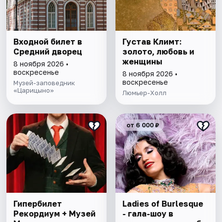
Входной билет в
Густав Климт:
Средний дворец
золото, любовь и
женщины
8 ноября 2026 •
воскресенье
8 ноября 2026 •
воскресенье
Музей-заповедник
«Царицыно»
Люмьер-Холл
от 6 000 ₽
Гипербилет
Ladies of Burlesque
Рекордиум + Музей
- гала-шоу в