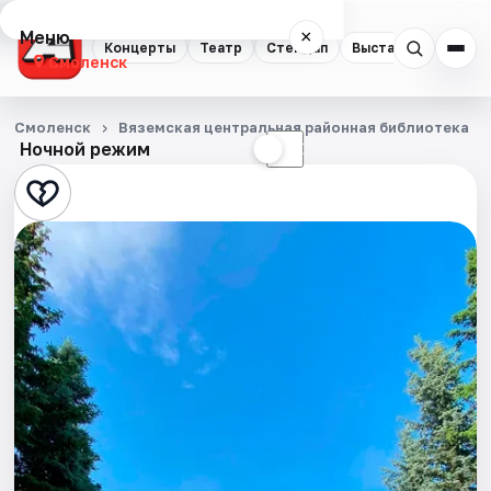
Меню
×
Концерты
Театр
Стендап
Выставки
Экску
Смоленск
Концерты
Смоленск
Вяземская центральная районная библиотека
Ночной режим
☀
☾
Театр
Стендап
Выставки
Экскурсии
Спорт
События