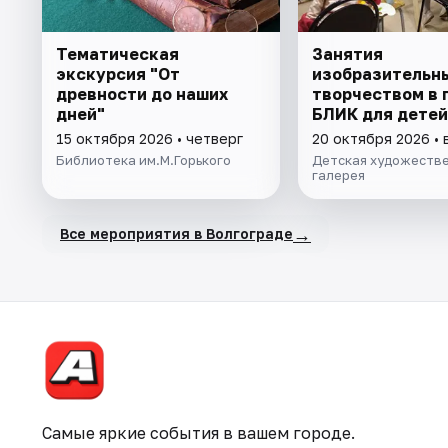
Тематическая
Занятия
экскурсия "От
изобразительн
древности до наших
творчеством в 
дней"
БЛИК для детей 
7 лет
15 октября 2026 • четверг
20 октября 2026 • 
Библиотека им.М.Горького
Детская художеств
галерея
→
Все мероприятия в Волгограде
Самые яркие события в вашем городе.