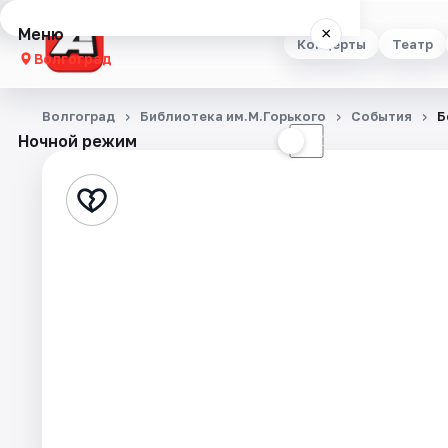
Меню
×
Концерты
Театр
Волгоград
Концерты
Волгоград
Библиотека им.М.Горького
События
Б
Ночной режим
☀
☾
Театр
Стендап
Выставки
Квесты
Экскурсии
Спорт
События