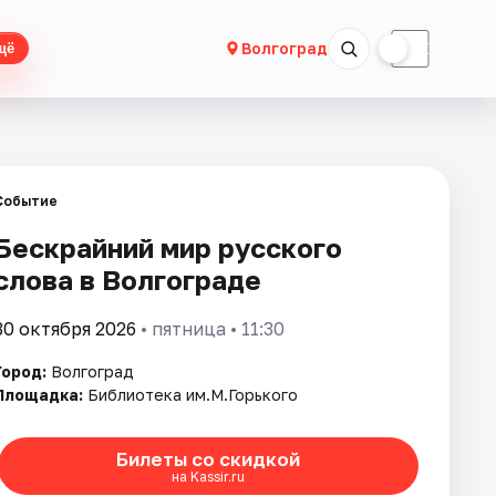
☀
☾
Волгоград
щё
Событие
Бескрайний мир русского
слова в Волгограде
30 октября 2026
• пятница • 11:30
Город:
Волгоград
Площадка:
Библиотека им.М.Горького
Билеты со скидкой
на Kassir.ru