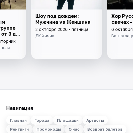
Шоу под дождем:
Хор Рус
ым
Мужчина vs Женщина
свечах 
группе
2 октября 2026 • пятница
6 октября
от 3 до
ДК Химик
Волгоград
вторник
енная
Навигация
Главная
Города
Площадки
Артисты
Рейтинги
Промокоды
О нас
Возврат билетов