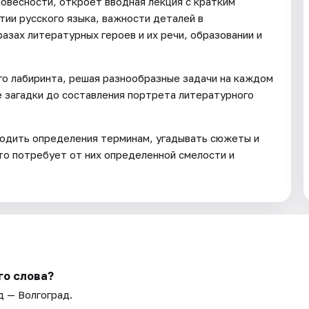
овесности, откроет вводная лекция с кратким
тии русского языка, важности деталей в
разах литературных героев и их речи, образовании и
о лабиринта, решая разнообразные задачи на каждом
е загадки до составления портрета литературного
ходить определения терминам, угадывать сюжеты и
что потребует от них определенной смелости и
го слова?
д — Волгоград.