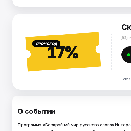
Города
Ск
Площадки
П
Артисты
ПРОМОКОД
17%
Рейтинги
Рекла
О событии
Программа «Бескрайний мир русского слова»Интера