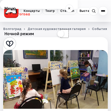
Меню
×
Концерты
Театр
Стендап
Выставки
Квест
Волгоград
Концерты
Волгоград
Детская художественная галерея
События
Ночной режим
☀
☾
Театр
Стендап
Выставки
Квесты
Экскурсии
Спорт
События