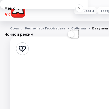
Меню
×
Концерты
Теат
Сочи
Концерты
Сочи
Ресто-парк Герой арена
События
Батутная
Ночной режим
☀
☾
Театр
Стендап
Выставки
Квесты
Экскурсии
Спорт
События