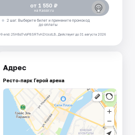
от 1 550 ₽
на Kassir.ru
2 шаг. Выберите билет и примените промокод
до оплаты
 erid: 25H8d7vbP8SRTvHZrUcdLB.
Действует до 31 августа 2026
Адрес
Ресто-парк Герой арена