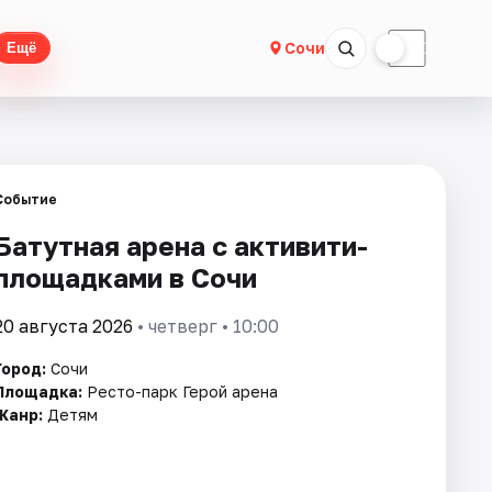
☀
☾
Сочи
Ещё
Событие
Батутная арена с активити-
площадками в Сочи
20 августа 2026
• четверг • 10:00
Город:
Сочи
Площадка:
Ресто-парк Герой арена
Жанр:
Детям