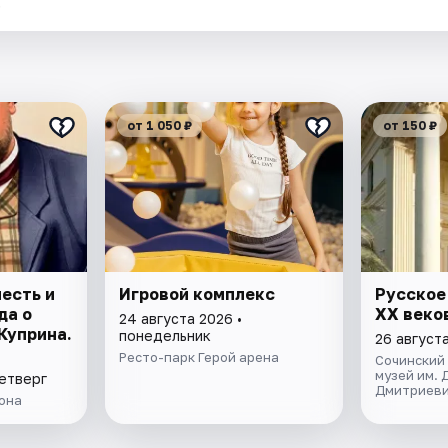
.
от 1 050 ₽
от 150 ₽
есть и
Игровой комплекс
Русское
да о
XX веко
24 августа 2026 •
Куприна.
понедельник
26 август
Ресто-парк Герой арена
Сочинский
музей им. 
четверг
Дмитриеви
она