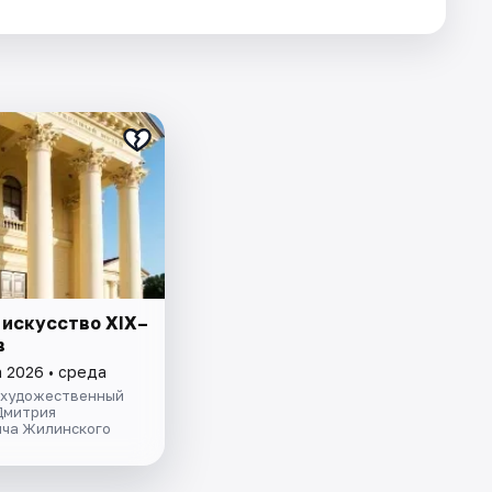
 искусство XIX–
в
а 2026 • среда
 художественный
Дмитрия
ча Жилинского