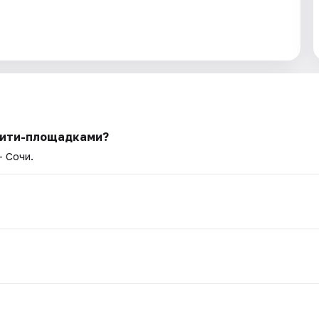
ивити-площадками?
— Сочи.