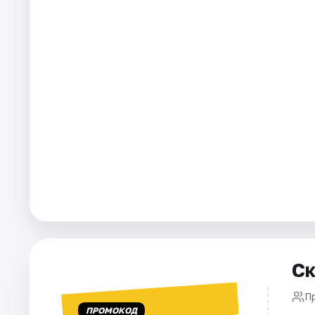
Города
Площадки
Артисты
Рейтинги
Ск
П
ПРОМОКОД