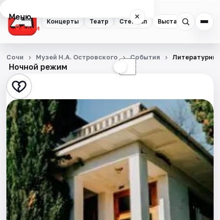
Меню
×
Концерты
Театр
Стендап
Выставки
Квест
Сочи
Концерты
Сочи
Музей Н.А. Островского
События
Литературный
Ночной режим
☀
☾
Театр
Стендап
Выставки
Квесты
Экскурсии
Спорт
События