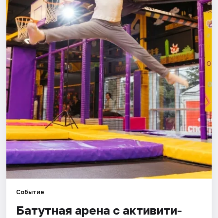
Города
Площадки
Артисты
Рейтинги
Событие
Батутная арена с активити-