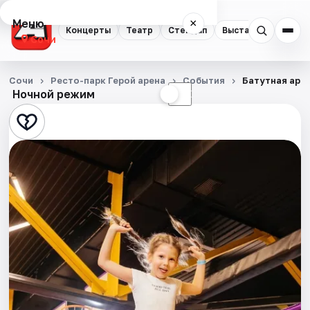
Меню
×
Концерты
Театр
Стендап
Выставки
Квест
Сочи
Концерты
Сочи
Ресто-парк Герой арена
События
Батутная аре
Ночной режим
☀
☾
Театр
Стендап
Выставки
Квесты
Экскурсии
Спорт
События