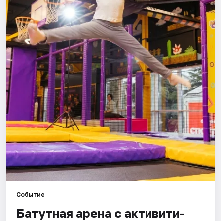
Города
Площадки
Артисты
Рейтинги
Событие
Батутная арена с активити-