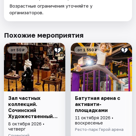
Возрастные ограничения уточняйте у
организаторов.
Похожие мероприятия
от 50 ₽
от 1 550 ₽
Зал частных
Батутная арена с
коллекций.
активити-
Сочинский
площадками
Художественный
11 октября 2026 •
музей им. Д.Д.
воскресенье
8 октября 2026 •
Жилинского
четверг
Ресто-парк Герой арена
Сочинский