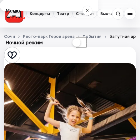
Меню
×
Концерты
Театр
Стендап
Выставки
Квест
Сочи
Концерты
Сочи
Ресто-парк Герой арена
События
Батутная аре
Ночной режим
☀
☾
Театр
Стендап
Выставки
Квесты
Экскурсии
Спорт
События