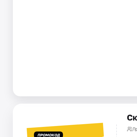
Города
Площадки
Артисты
Рейтинги
Ск
П
ПРОМОКОД