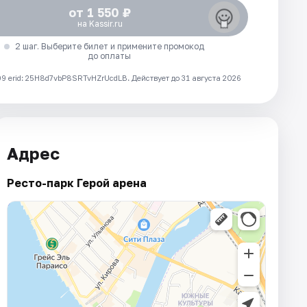
от 1 550 ₽
на Kassir.ru
2 шаг. Выберите билет и примените промокод
до оплаты
 erid: 25H8d7vbP8SRTvHZrUcdLB.
Действует до 31 августа 2026
Адрес
Ресто-парк Герой арена