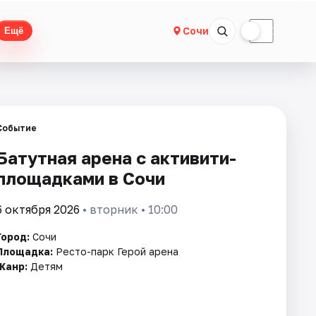
☀
☾
Сочи
Ещё
Событие
Батутная арена с активити-
площадками в Сочи
6 октября 2026
• вторник • 10:00
Город:
Сочи
Площадка:
Ресто-парк Герой арена
Жанр:
Детям