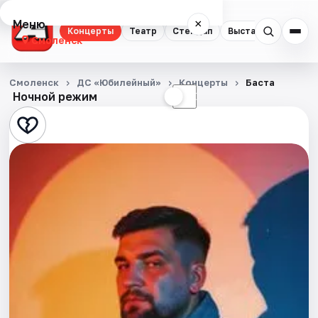
Меню
×
Концерты
Театр
Стендап
Выставки
Экску
Смоленск
Концерты
Смоленск
ДС «Юбилейный»
Концерты
Баста
Ночной режим
☀
☾
Театр
Стендап
Выставки
Экскурсии
Спорт
События