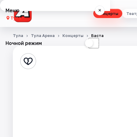
Меню
×
Концерты
Теат
Тула
Концерты
Тула
Тула Арена
Концерты
Баста
Ночной режим
☀
☾
Театр
Стендап
Выставки
Квесты
Экскурсии
Спорт
События