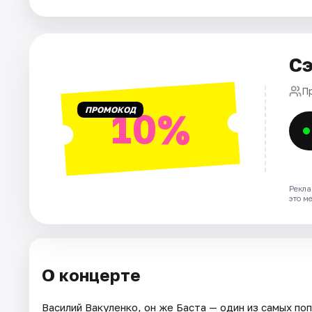
Города
Сэ
Площадки
П
Артисты
ПРОМОКОД
10%
Рейтинги
Рекла
это м
О концерте
Василий Вакуленко, он же Баста — один из самых по