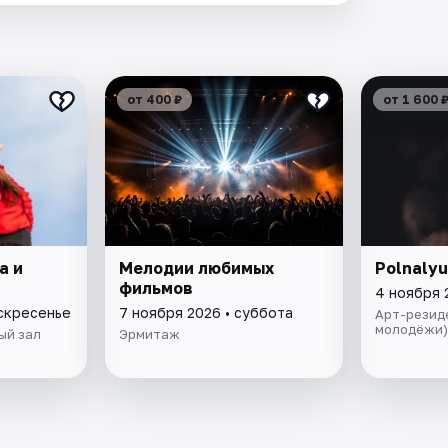
от 400 ₽
от 1 600 
а и
Мелодии любимых
Polnalyu
фильмов
4 ноября 
оскресенье
7 ноября 2026 • суббота
Арт-резид
молодёжи)
ый зал
Эрмитаж