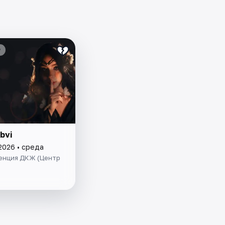
₽
bvi
2026 • среда
енция ДКЖ (Центр