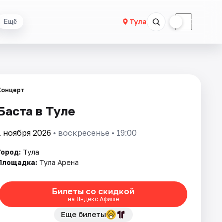
☀
☾
Тула
Ещё
Концерт
Баста в Туле
1 ноября 2026
• воскресенье • 19:00
Город:
Тула
Площадка:
Тула Арена
Билеты со скидкой
на Яндекс Афише
Еще билеты