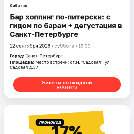
Событие
Бар хоппинг по-питерски: с
Города
гидом по барам + дегустация в
Площадки
Санкт-Петербурге
Артисты
12 сентября 2026
• суббота • 19:00
Город:
Санкт-Петербург
Рейтинги
Площадка:
Место встречи: ст.м. "Садовая", ул.
Садовая д.37
Билеты со скидкой
на Kassir.ru
ПРОМОКОД
17%