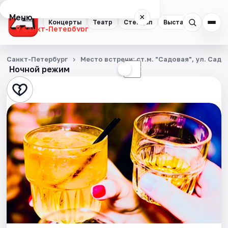
Меню
×
Концерты
Театр
Стендап
Выставки
Квест
Санкт-Петербург
Концерты
Санкт-Петербург
Место встречи: ст.м. "Садовая", ул. Садо
Ночной режим
☀
☾
Театр
Стендап
Выставки
Квесты
Экскурсии
Спорт
События