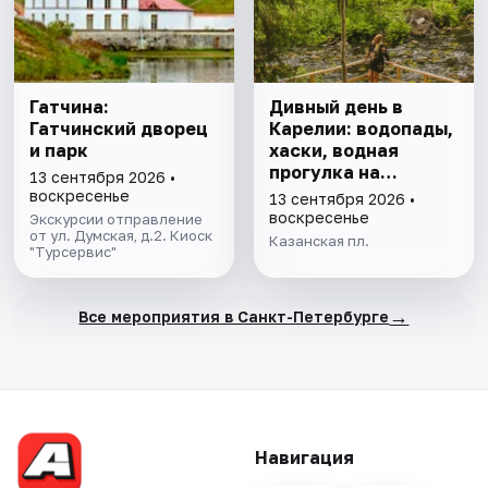
Гатчина:
Дивный день в
Гатчинский дворец
Карелии: водопады,
и парк
хаски, водная
прогулка на
13 сентября 2026 •
драккаре к
воскресенье
13 сентября 2026 •
форелевой ферме
воскресенье
Экскурсии отправление
от ул. Думская, д.2. Киоск
Казанская пл.
"Турсервис"
→
Все мероприятия в Санкт-Петербурге
Навигация