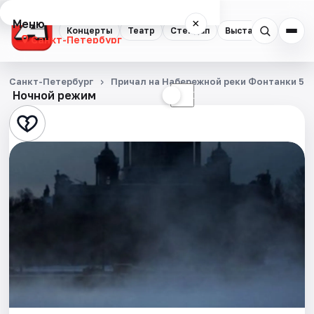
Меню
×
Концерты
Театр
Стендап
Выставки
Квест
Санкт-Петербург
Концерты
Санкт-Петербург
Причал на Набережной реки Фонтанки 53
Ночной режим
☀
☾
Театр
Стендап
Выставки
Квесты
Экскурсии
Спорт
События