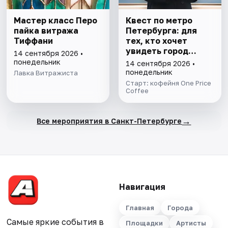
Мастер класс Перо
Квест по метро
пайка витража
Петербурга: для
Тиффани
тех, кто хочет
увидеть город
14 сентября 2026 •
иначе
понедельник
14 сентября 2026 •
понедельник
Лавка Витражиста
Старт: кофейня One Price
Coffee
→
Все мероприятия в Санкт-Петербурге
Навигация
Главная
Города
Самые яркие события в
Площадки
Артисты