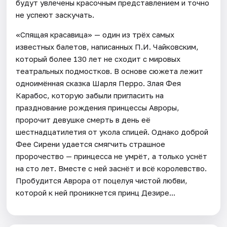
будут увлечены красочным представлением и точно
не успеют заскучать.
«Спящая красавица» — один из трёх самых
известных балетов, написанных П.И. Чайковским,
который более 130 лет не сходит с мировых
театральных подмостков. В основе сюжета лежит
одноимённая сказка Шарля Перро. Злая Фея
Карабос, которую забыли пригласить на
празднование рождения принцессы Авроры,
пророчит девушке смерть в день её
шестнадцатилетия от укола спицей. Однако доброй
Фее Сирени удается смягчить страшное
пророчество — принцесса не умрёт, а только уснёт
на сто лет. Вместе с ней заснёт и всё королевство.
Пробудится Аврора от поцелуя чистой любви,
которой к ней проникнется принц Дезире...