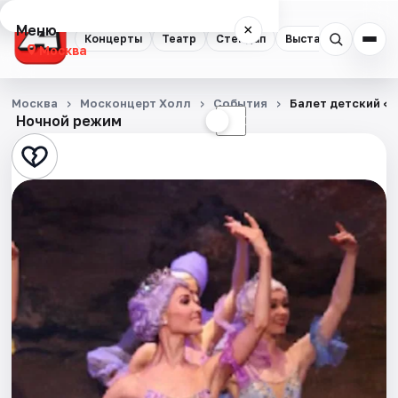
Меню
×
Концерты
Театр
Стендап
Выставки
Квест
Москва
Концерты
Москва
Москонцерт Холл
События
Балет детский «
Ночной режим
☀
☾
Театр
Стендап
Выставки
Квесты
Экскурсии
Спорт
События