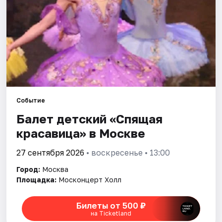
Города
Площадки
Артисты
Рейтинги
Событие
Балет детский «Спящая
красавица» в Москве
27 сентября 2026
• воскресенье • 13:00
Город:
Москва
Площадка:
Москонцерт Холл
Билеты от 500 ₽
на Ticketland