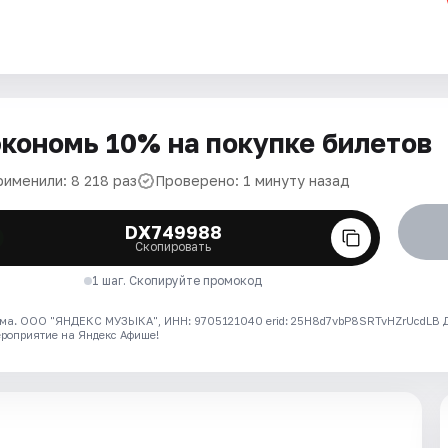
кономь 10% на покупке билетов
рименили: 8 218 раз
Проверено: 1 минуту назад
DX749988
Скопировать
1 шаг. Скопируйте промокод
ма. ООО "ЯНДЕКС МУЗЫКА", ИНН: 9705121040 erid: 25H8d7vbP8SRTvHZrUcdLB
ероприятие на Яндекс Афише!