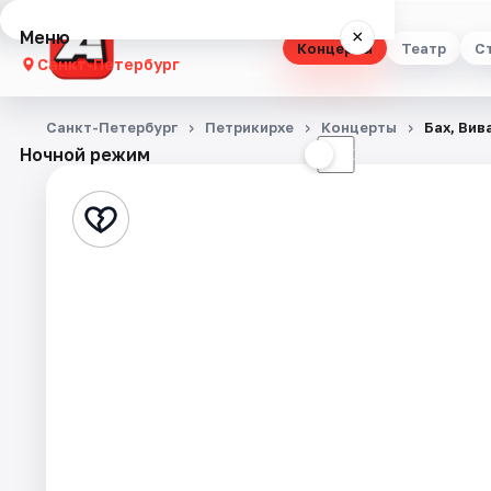
Меню
×
Концерты
Театр
С
Санкт-Петербург
Концерты
Санкт-Петербург
Петрикирхе
Концерты
Бах, Вив
Ночной режим
☀
☾
Театр
Стендап
Выставки
Квесты
Экскурсии
Спорт
События