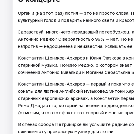
Орган и (на этот раз) лютня — это не просто слова.
культурный голод и подарить немного света и красо
Здравствуй, много-чего-повидавший петербуржец, а 
Антонино Реджо? С вероятностью 99% — нет. Но не п
напротив — недооценена и неизвестна. Услышать её
Константин Щеников-Архаров и Юлия Глазкова в кон
старинной музыки. Помимо Реджо, о котором знает 
сочинения Антонио Вивальди и Иоганна Себастьяна 
Константин Щеников-Архаров — первый и пока что е
сонаты для лютни! Английский музыковед Энтони Хар
старинных европейских архивах, а Константин перв
Ремо Джадзотто, который на пепелище дрезденско
(отметим, что этот факт этот спорный и многие пр
В стенах собора Петрикирхе вы услышите редкие с
ожившим эту прекрасную музыку для лютни.