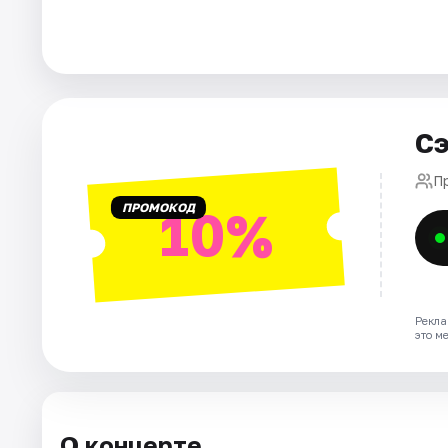
Города
Площадки
Сэ
Артисты
П
Рейтинги
ПРОМОКОД
10%
Рекла
это м
О концерте