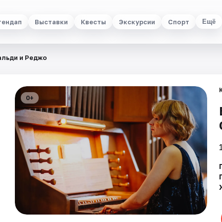
тендап
Выставки
Квесты
Экскурсии
Спорт
Ещё
альди и Реджо
0+