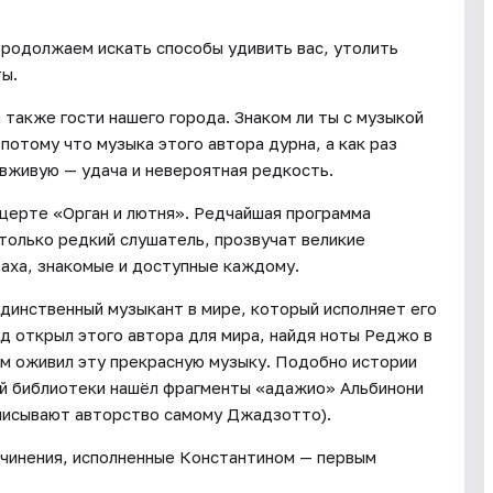
 Продолжаем искать способы удивить вас, утолить
ты.
также гости нашего города. Знаком ли ты с музыкой
отому что музыка этого автора дурна, а как раз
 вживую — удача и невероятная редкость.
церте «Орган и лютня». Редчайшая программа
только редкий слушатель, прозвучат великие
Баха, знакомые и доступные каждому.
динственный музыкант в мире, который исполняет его
д открыл этого автора для мира, найдя ноты Реджо в
ым оживил эту прекрасную музыку. Подобно истории
й библиотеки нашёл фрагменты «адажио» Альбинони
иписывают авторство самому Джадзотто).
очинения, исполненные Константином — первым