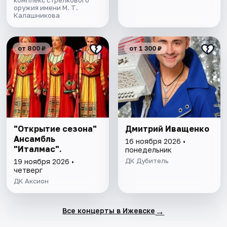
оружия имени М. Т.
Калашникова
от 800 ₽
от 1 300 ₽
"Открытие сезона"
Дмитрий Иващенко
Ансамбль
16 ноября 2026 •
"Италмас".
понедельник
ДК Дубитель
19 ноября 2026 •
четверг
ДК Аксион
→
Все концерты в Ижевске