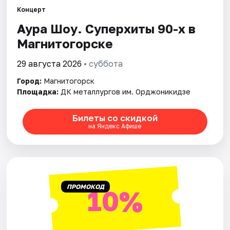
Города
Концерт
Аура Шоу. Суперхиты 90-х в
Площадки
Магнитогорске
Артисты
29 августа 2026
• суббота
Рейтинги
Город:
Магнитогорск
Площадка:
ДК металлургов им. Орджоникидзе
Билеты со скидкой
на Яндекс Афише
ПРОМОКОД
10%