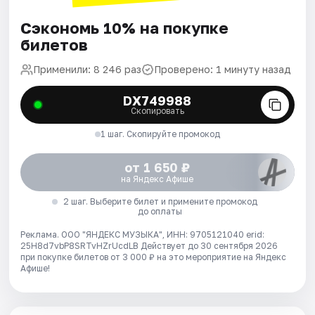
Сэкономь 10% на покупке
билетов
Применили: 8 246 раз
Проверено: 1 минуту назад
DX749988
Скопировать
1 шаг. Скопируйте промокод
от 1 650 ₽
на Яндекс Афише
2 шаг. Выберите билет и примените промокод
до оплаты
Реклама. ООО "ЯНДЕКС МУЗЫКА", ИНН: 9705121040 erid:
25H8d7vbP8SRTvHZrUcdLB
Действует до 30 сентября 2026
при покупке билетов от 3 000 ₽ на это мероприятие на Яндекс
Афише!