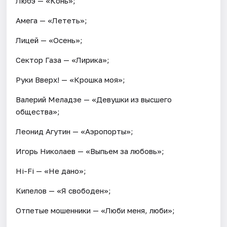
Любэ — «Конь»;
Амега — «Лететь»;
Лицей — «Осень»;
Сектор Газа — «Лирика»;
Руки Вверх! — «Крошка моя»;
Валерий Меладзе — «Девушки из высшего
общества»;
Леонид Агутин — «Аэропорты»;
Игорь Николаев — «Выпьем за любовь»;
Hi-Fi — «Не дано»;
Кипелов — «Я свободен»;
Отпетые мошенники — «Люби меня, люби»;